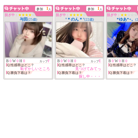
1
1
参加
参加
人
人
脱ぎ中：
★★★★
☆
脱ぎ中：
★★★★
☆
脱ぎ中：
★★
☆☆☆
与田
°＊のん＊°
*ゆあ*+。
(25歳)
(22歳)
(
B
0
W
0
H
0
F
B
0
W
0
H
0
E
B
0
W
0
H
0
カップ
カップ
Q.性感帯はどこ？
Q.性感帯はどこ？
Q.性感帯はどこ？
恥ずかしいところ
見つけてみてっ
Q.勝負下着は？
Q.勝負下着は？
Q.勝負下着は？
探し中・・・